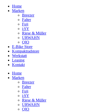
Zum
Home
Inhalt
Marken
springen
Breezer
Falter
Fuji
i:SY
Riese & Müller
URWAHN
QIO
E-Bike Store
Kompaktradstore
Werkstatt
Leasing
Kontakt
Home
Marken
Breezer
Falter
Fuji
i:SY
Riese & Müller
URWAHN
QIO