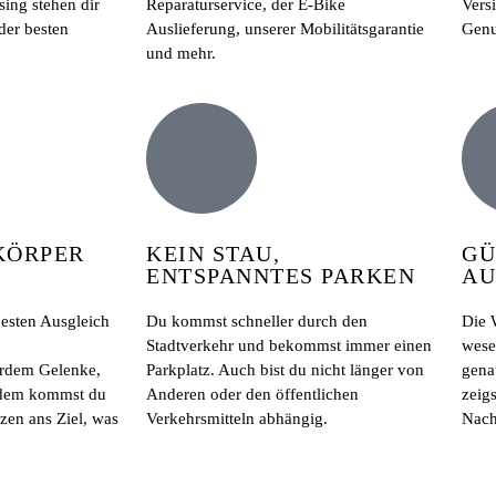
sing stehen dir
Reparaturservice, der E-Bike
Vers
der besten
Auslieferung, unserer Mobilitätsgarantie
Genu
und mehr.
KÖRPER
KEIN STAU,
GÜ
ENTSPANNTES PARKEN
AU
besten Ausgleich
Du kommst schneller durch den
Die 
Stadtverkehr und bekommst immer einen
wese
erdem Gelenke,
Parkplatz. Auch bist du nicht länger von
gena
udem kommst du
Anderen oder den öffentlichen
zeig
zen ans Ziel, was
Verkehrsmitteln abhängig.
Nachh