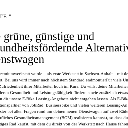
TE."
 grüne, günstige und
undheitsfördernde Alternat
enstwagen
remiumwerkstatt wurde – als erste Werkstatt in Sachsen-Anhalt – mit d
iert. Bei uns wird immer nach höchstem Standard endmontierFür viele U
Zufriedenheit ihrer Mitarbeiter hoch im Kurs. Du willst deine Mitarbeiter
deren Gesundheit und Leistungsfähigkeit fördern sowie zusätzlich etwa
 du dir unsere E-Bike Leasing-Angebote nicht entgehen lassen. Als E-Bi
ionspartner von JobRad, Businessbike und vielen weiteren Leasing-Anbi
ister bei allen Fragen rund um deinen neuen Dienstwagen auf zwei Räde
ufliches Gesundheitsmanagement (BGM) realisieren kannst.t, so dass du s
iges Rad kaufst, mit dem du direkt von der Werkstatt nach Hause fahre