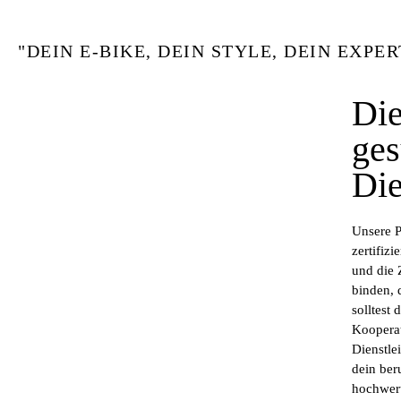
"DEIN E-BIKE, DEIN STYLE, DEIN EXPER
Die
ges
Di
Unsere P
zertifiz
und die 
binden, 
solltest
Kooperat
Dienstle
dein ber
hochwert