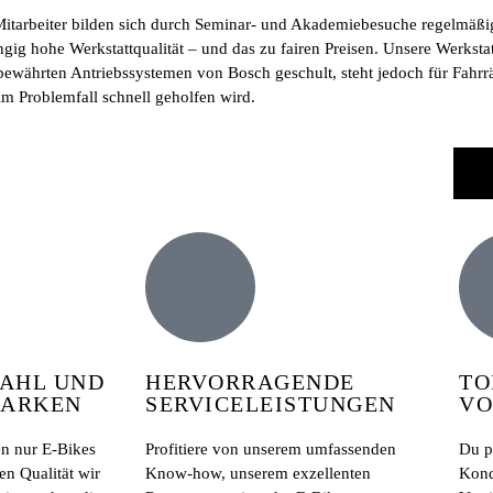
itarbeiter bilden sich durch Seminar- und Akademiebesuche regelmäßig
gig hohe Werkstattqualität – und das zu fairen Preisen. Unsere Werkstat
bewährten Antriebssystemen von Bosch geschult, steht jedoch für Fahrrä
 im Problemfall schnell geholfen wird.
HL UND D
HERVORRAGENDE
TO
ARKEN
SERVICELEISTUNGEN
VO
en nur E-Bikes
Profitiere von unserem umfassenden
Du pr
en Qualität wir
Know-how, unserem exzellenten
Kond