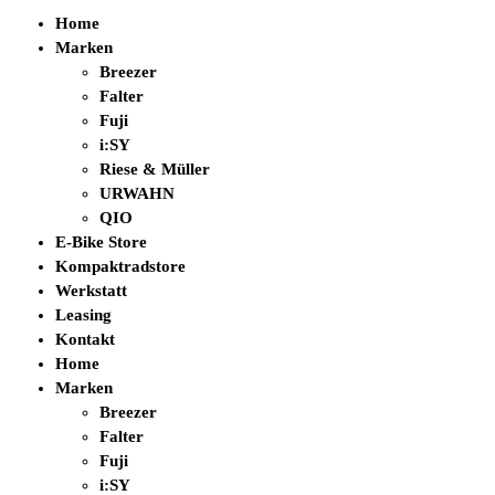
Home
Marken
Breezer
Falter
Fuji
i:SY
Riese & Müller
URWAHN
QIO
E-Bike Store
Kompaktradstore
Werkstatt
Leasing
Kontakt
Home
Marken
Breezer
Falter
Fuji
i:SY